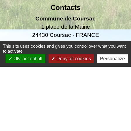
Contacts
Commune de Coursac
1 place de la Mairie
24430 Coursac - FRANCE
+33 5 53 54 61 61
This site uses cookies and gives you control over what you want
to activate
Téléphone pour les urgences uniquement en
OK, accept all
Deny all cookies
Personalize
dehors des horaires d'ouverture de la mairie
06.25.42.48.37
Liens
Grand Périgueux