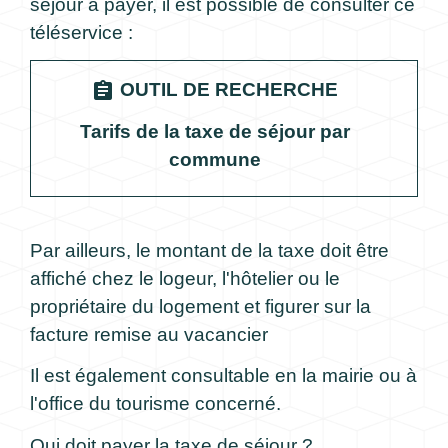
séjour à payer, il est possible de consulter ce
téléservice :
assignment
OUTIL DE RECHERCHE
Tarifs de la taxe de séjour par
commune
Par ailleurs, le montant de la taxe doit être
affiché chez le logeur, l'hôtelier ou le
propriétaire du logement et figurer sur la
facture remise au vacancier
Il est également consultable en la mairie ou à
l'office du tourisme concerné.
Qui doit payer la taxe de séjour ?