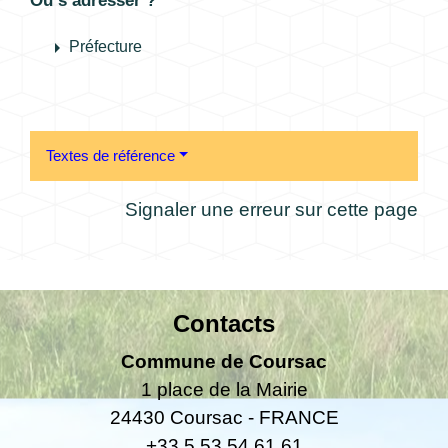
Où s’adresser ?
arrow_right
Préfecture
Textes de référence
Signaler une erreur sur cette page
Contacts
Commune de Coursac
1 place de la Mairie
24430 Coursac - FRANCE
+33 5 53 54 61 61