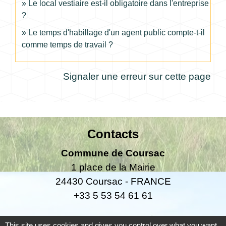
Le local vestiaire est-il obligatoire dans l'entreprise
?
Le temps d'habillage d'un agent public compte-t-il
comme temps de travail ?
Signaler une erreur sur cette page
Contacts
Commune de Coursac
1 place de la Mairie
24430 Coursac - FRANCE
+33 5 53 54 61 61
Téléphone pour les urgences uniquement en
This site uses cookies and gives you control over what you want