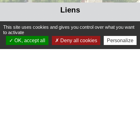
Liens
Grand Périgueux
This site uses cookies and gives you control over what you want
to activate
SMD3
OK, accept all
Deny all cookies
Personalize
Pépinière d'entreprises
Accueil Sud Ouest Coursac
Conseil Départemental de la Dordogne
Jumelage
Fernelmont (Belgique)
Fanfare royale de Fernelmont
Colfelice (Italie)
Mentions légales
-
Politique de confidentialité
-