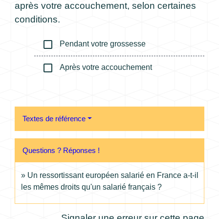
après votre accouchement, selon certaines
conditions.
check_box_outline_blank
Pendant votre grossesse
check_box_outline_blank
Après votre accouchement
Textes de référence
Questions ? Réponses !
Un ressortissant européen salarié en France a-t-il
les mêmes droits qu'un salarié français ?
Signaler une erreur sur cette page