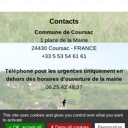
Contacts
Commune de Coursac
1 place de la Mairie
24430 Coursac - FRANCE
+33 5 53 54 61 61
Téléphone pour les urgences uniquement en
dehors des horaires d'ouverture de la mairie
06.25.42.48.37
This site uses cookies and gives you control over what you want
to activate
Liens
OK, accept all
Deny all cookies
Personalize