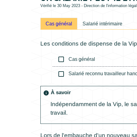
Vérifié le 30 May 2023 - Direction de l'information léga
Cas général
Salarié intérimaire
Les conditions de dispense de la Vip d
check_box_outline_blank
Cas général
check_box_outline_blank
Salarié reconnu travailleur handi
À savoir
info
Indépendamment de la Vip, le sa
travail.
Lors de l'embauche d'un nouveau sala