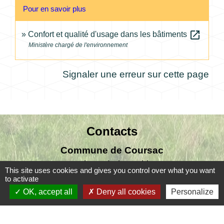
Pour en savoir plus
open_in_new
Confort et qualité d'usage dans les bâtiments
Ministère chargé de l'environnement
Signaler une erreur sur cette page
Contacts
Commune de Coursac
1 place de la Mairie
This site uses cookies and gives you control over what you want
24430 Coursac - FRANCE
to activate
+33 5 53 54 61 61
OK, accept all
Deny all cookies
Personalize
Téléphone pour les urgences uniquement en