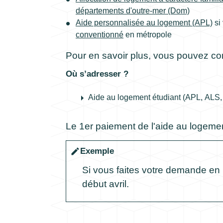
départements d'outre-mer (Dom)
Aide personnalisée au logement (APL)
si
conventionné
en métropole
Pour en savoir plus, vous pouvez co
Où s’adresser ?
arrow_right
Aide au logement étudiant (APL, ALS,
Le 1
er
paiement de l'aide au logeme
Exemple
edit
Si vous faites votre demande en l
début avril.