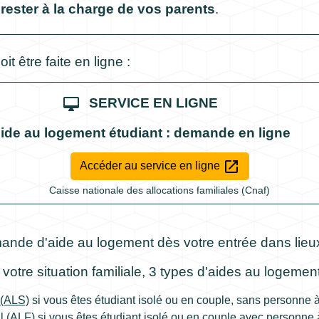
rester à la charge de vos parents
.
 être faite en ligne :
desktop_mac
SERVICE EN LIGNE
ide au logement étudiant : demande en ligne
open_in_new
Accéder au service en ligne
Caisse nationale des allocations familiales (Cnaf)
mande d'aide au logement dès votre entrée dans lieu
votre situation familiale, 3 types d'aides au logeme
 (ALS)
si vous êtes étudiant isolé ou en couple, sans personne 
l (ALF)
si vous êtes étudiant isolé ou en couple avec personne