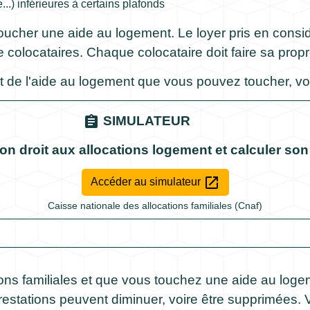
..) inférieures à certains plafonds
ucher une aide au logement. Le loyer pris en considér
e colocataires. Chaque colocataire doit faire sa pr
 de l'aide au logement que vous pouvez toucher, vou
assignment
SIMULATEUR
son droit aux allocations logement et calculer so
open_in_new
Accéder au simulateur
Caisse nationale des allocations familiales (Cnaf)
ions familiales et que vous touchez une aide au log
prestations peuvent diminuer, voire être supprimées