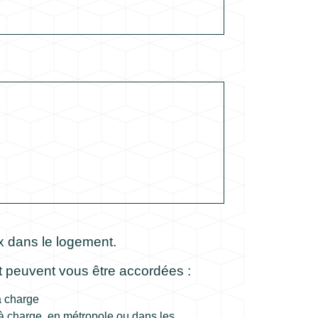
x dans le logement.
nt peuvent vous être accordées :
à charge
 à charge, en
métropole
ou dans les