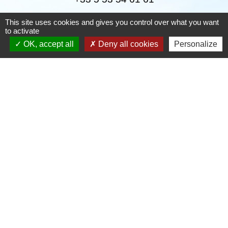
This site uses cookies and gives you control over what you want
Téléphone pour les urgences uniquement en
to activate
dehors des horaires d'ouverture de la mairie
OK, accept all
Deny all cookies
Personalize
06.25.42.48.37
Liens
Grand Périgueux
SMD3
Pépinière d'entreprises
Accueil Sud Ouest Coursac
Conseil Départemental de la Dordogne