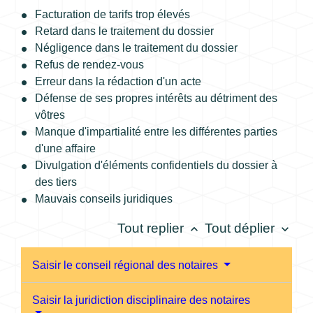
Facturation de tarifs trop élevés
Retard dans le traitement du dossier
Négligence dans le traitement du dossier
Refus de rendez-vous
Erreur dans la rédaction d'un acte
Défense de ses propres intérêts au détriment des
vôtres
Manque d'impartialité entre les différentes parties
d'une affaire
Divulgation d'éléments confidentiels du dossier à
des tiers
Mauvais conseils juridiques
Tout replier
Tout déplier
keyboard_arrow_up
keyboard_arrow_down
Saisir le conseil régional des notaires
Saisir la juridiction disciplinaire des notaires