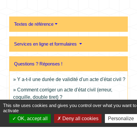
Textes de référence
Services en ligne et formulaires
Questions ? Réponses !
Y a-t-il une durée de validité d'un acte d'état civil ?
Comment corriger un acte d'état civil (erreur,
coquille, double tiret) ?
This site uses cookies and gives you control over what you want to
activate
OK, accept all
Deny all cookies
Personalize
Et aussi
Acte de naissance : demande de copie intégrale