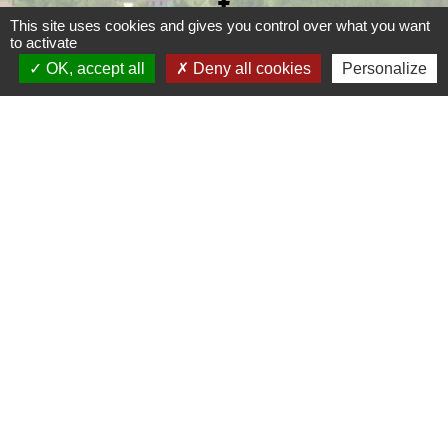
This site uses cookies and gives you control over what you want
to activate
OK, accept all
Deny all cookies
Personalize
Liens
Grand Périgueux
SMD3
Pépinière d'entreprises
Accueil Sud Ouest Coursac
Conseil Départemental de la Dordogne
Jumelage
Fernelmont (Belgique)
Fanfare royale de Fernelmont
Colfelice (Italie)