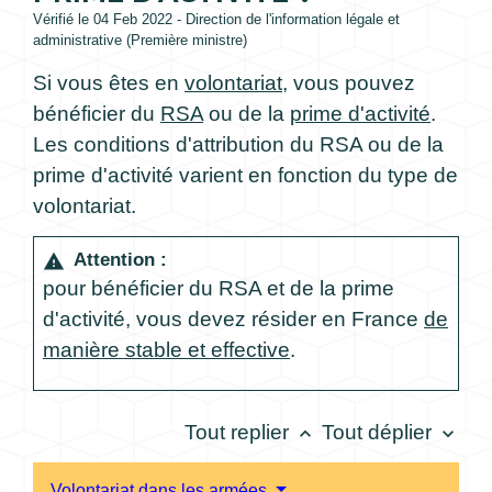
Vérifié le 04 Feb 2022 - Direction de l'information légale et
administrative (Première ministre)
Si vous êtes en
volontariat
, vous pouvez
bénéficier du
RSA
ou de la
prime d'activité
.
Les conditions d'attribution du RSA ou de la
prime d'activité varient en fonction du type de
volontariat.
Attention :
warning
pour bénéficier du RSA et de la prime
d'activité, vous devez résider en France
de
manière stable et effective
.
Tout replier
Tout déplier
keyboard_arrow_up
keyboard_arrow_down
Volontariat dans les armées