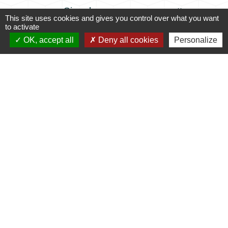
Signaler une erreur sur cette page
This site uses cookies and gives you control over what you want
to activate
OK, accept all
Deny all cookies
Personalize
Contacts
Commune de Coursac
1 place de la Mairie
24430 Coursac - FRANCE
+33 5 53 54 61 61
Téléphone pour les urgences uniquement en
dehors des horaires d'ouverture de la mairie
06.25.42.48.37