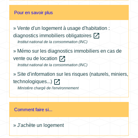
Pour en savoir plus
Vente d'un logement à usage d'habitation :
open_in_new
diagnostics immobiliers obligatoires
Institut national de la consommation (INC)
Mémo sur les diagnostics immobiliers en cas de
open_in_new
vente ou de location
Institut national de la consommation (INC)
Site d'information sur les risques (naturels, miniers,
open_in_new
technologiques...)
Ministère chargé de l'environnement
Comment faire si...
J'achète un logement