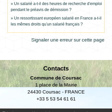
Un salarié a-t-il des heures de recherche d'emploi
pendant le préavis de démission ?
Un ressortissant européen salarié en France a-t-il
les mêmes droits qu'un salarié français ?
Signaler une erreur sur cette page
Contacts
Commune de Coursac
1 place de la Mairie
24430 Coursac - FRANCE
+33 5 53 54 61 61
Téléphone pour les urgences uniquement en