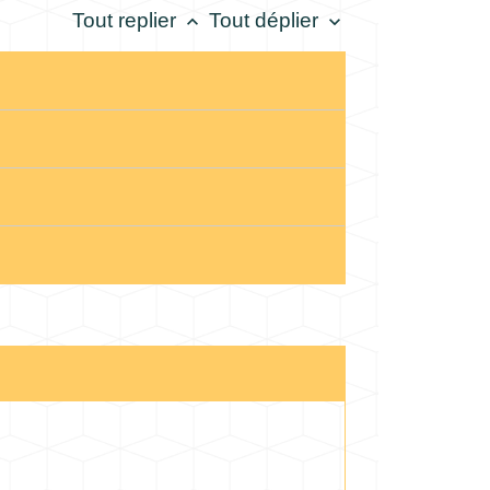
Tout replier
Tout déplier
keyboard_arrow_up
keyboard_arrow_down