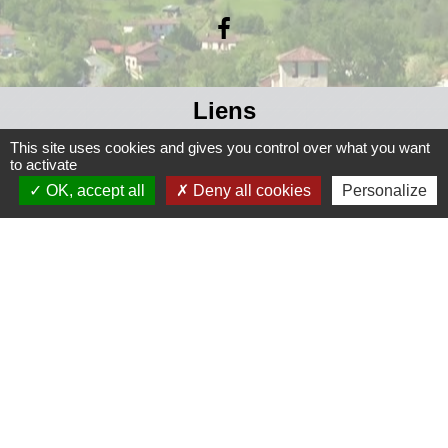
Liens
This site uses cookies and gives you control over what you want
Grand Périgueux
to activate
SMD3
OK, accept all
Deny all cookies
Personalize
Pépinière d'entreprises
Accueil Sud Ouest Coursac
Conseil Départemental de la Dordogne
Jumelage
Fernelmont (Belgique)
Fanfare royale de Fernelmont
Colfelice (Italie)