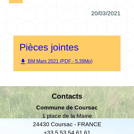
20/03/2021
Pièces jointes
file_download
BM Mars 2021 (PDF - 5.39Mo)
Contacts
Commune de Coursac
1 place de la Mairie
24430 Coursac - FRANCE
+33 5 53 54 61 61