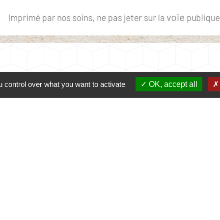
 control over what you want to activate
OK, accept all
Contacts
Commune de Coursac
1 place de la Mairie
24430 Coursac - FRANCE
+33 5 53 54 61 61
urgences uniquement en dehors des horaires d'ou
06.25.42.48.37