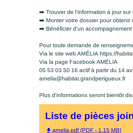
➡️ Trouver de l’information à jour su
➡️ Monter votre dossier pour obtenir
➡️ Bénéficier d’un accompagnement pe
Pour toute demande de renseignemen
Via le site web AMÉLIA
https://habit
Via la page Facebook AMÉLIA
05 53 03 50 16 actif à partir du 14 avr
amelia@habitat.grandperigueux.fr
Plus d’informations seront bientôt dis
Liste de pièces joi
file_download
amelia.pdf (PDF - 1.15 MB)