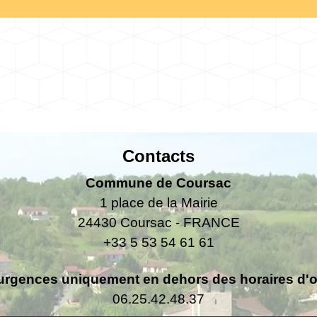
Contacts
Commune de Coursac
1 place de la Mairie
24430 Coursac - FRANCE
+33 5 53 54 61 61
urgences uniquement en dehors des horaires d'ou
06.25.42.48.37