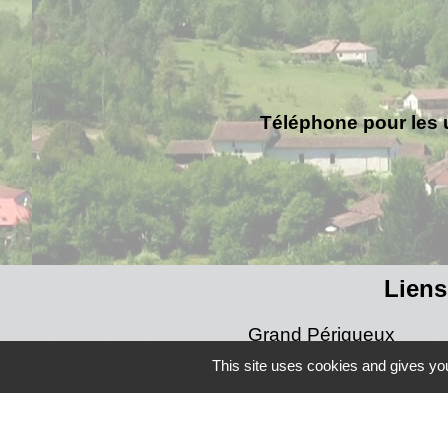
Téléphone pour les 
Liens
Grand Périgueux
SMD3
This site uses cookies and gives you
Pépinière d'entreprises
Accueil Sud Ouest Cou
Conseil Départemental