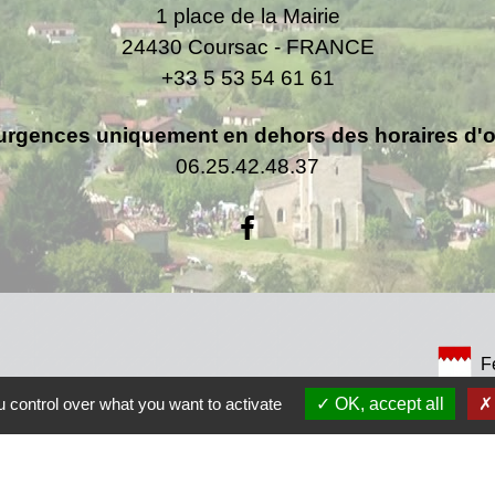
1 place de la Mairie
24430 Coursac - FRANCE
+33 5 53 54 61 61
urgences uniquement en dehors des horaires d'ou
06.25.42.48.37
F
 control over what you want to activate
OK, accept all
F
Co
rsac
 de la Dordogne