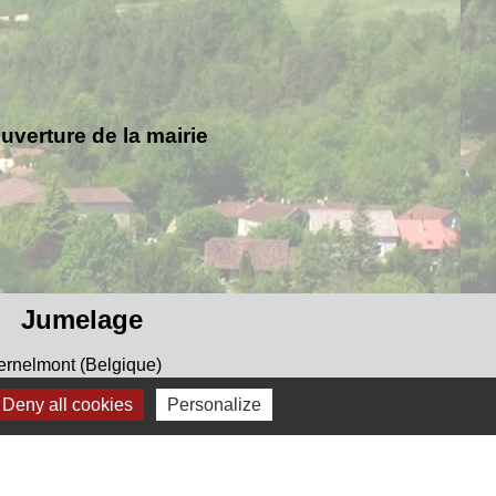
verture de la mairie
Jumelage
ernelmont (Belgique)
Deny all cookies
Personalize
anfare royale de Fernelmont
lfelice (Italie)