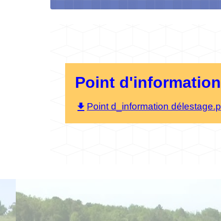
Point d'informatio
file_download
Point d_information délestage.