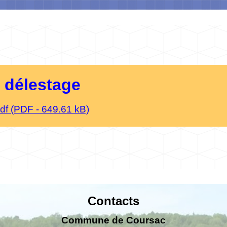
n délestage
pdf (PDF - 649.61 kB)
Contacts
Commune de Coursac