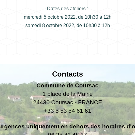
Dates des ateliers :
mercredi 5 octobre 2022, de 10h30 à 12h
samedi 8 octobre 2022, de 10h30 à 12h
Contacts
Commune de Coursac
1 place de la Mairie
24430 Coursac - FRANCE
+33 5 53 54 61 61
urgences uniquement en dehors des horaires d'ou
06.25.42.48.37