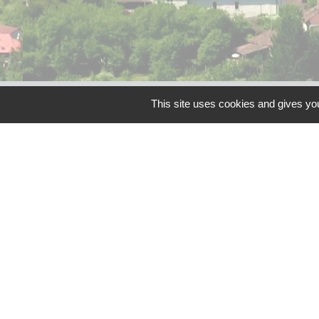
Liens
This site uses cookies and gives you
Grand Périgueux
SMD3
Pépinière d'entreprises
Accueil Sud Ouest Cou
Conseil Départemental
Mentions légales
-
Poli