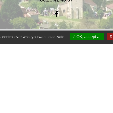
 control over what you want to activate
OK, accept all
F
F
Co
rsac
 de la Dordogne
tique de confidentialité
-
Accessibilité
-
Plan du site
Site créé en partenariat avec Réseau des Communes