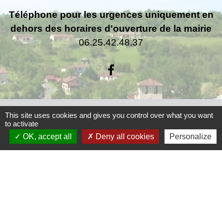
Téléphone pour les urgences uniquement en
dehors des horaires d'ouverture de la mairie
06.25.42.48.37
Liens
This site uses cookies and gives you control over what you want
to activate
Grand Périgueux
OK, accept all
Deny all cookies
Personalize
SMD3
Pépinière d'entreprises
Accueil Sud Ouest Coursac
Conseil Départemental de la Dordogne
Jumelage