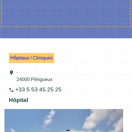
Hôpitaux / Cliniques
location_on
-
24000 Périgueux
+33 5 53 45 25 25
phone
Hôpital