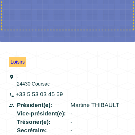
Loisirs
location_on
-
24430 Coursac
+33 5 53 03 45 69
phone
Président(e):
Martine THIBAULT
people
Vice-président(e):
-
Trésorier(e):
-
Secrétaire:
-