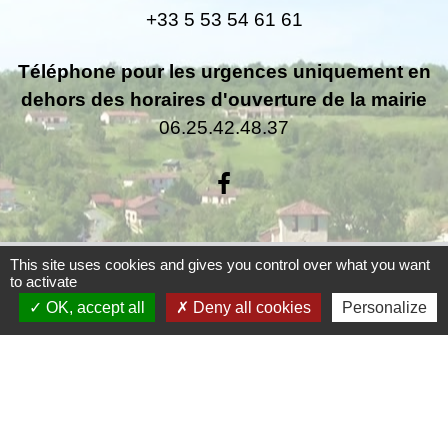
+33 5 53 54 61 61
Téléphone pour les urgences uniquement en
dehors des horaires d'ouverture de la mairie
06.25.42.48.37
Liens
This site uses cookies and gives you control over what you want
to activate
OK, accept all
Deny all cookies
Personalize
Grand Périgueux
SMD3
Pépinière d'entreprises
Accueil Sud Ouest Coursac
Conseil Départemental de la Dordogne